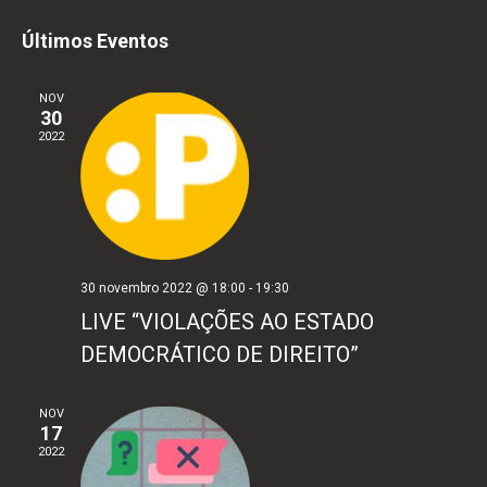
do
Selecione
e
Últimos Eventos
visu
a
naveg
Eve
data.
NOV
30
de
2022
visuai
de
Event
30 novembro 2022 @ 18:00
-
19:30
LIVE “VIOLAÇÕES AO ESTADO
DEMOCRÁTICO DE DIREITO”
NOV
17
2022