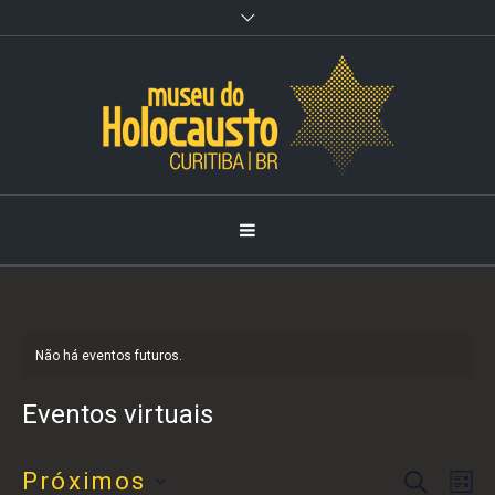
Observação:
este
site
inclui
um
sistema
de
acessibilidade.
Não há eventos futuros.
Eventos virtuais
PROCURAR EVENTOS
Próximos
Pesqu
Nav
LI