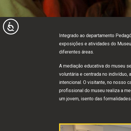
pessoas
com
deficiências
ACESSIBILIDADE
visuais
Integrado ao departamento Pedagó
que
exposições e atividades do Museu 
usam
diferentes áreas.
um
leitor
A mediação educativa do museu se
de
voluntária e centrada no indivíduo, 
tela;
intencional. O visitante, no nosso 
Pressione
profissional do museu realiza a m
Control-
um jovem, isento das formalidade
F10
para
abrir
um