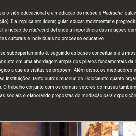
teia o viés educacional e a mediação do museu é
Hadrachá
, pala
ão). Ela
implica em liderar, guiar, educar, movimentar e progred
l, a noção de
Hadrachá
defende a importância das relações democ
des culturais e individuais no processo educativo.
sse subdepartamento é, seguindo as bases conceituais e a miss
onsiste em uma abordagem ampla dos pilares fundamentais da in
gico a que as visitas se propõem. Além disso, os mediadores i
as instituições, tanto outros museus do Holocausto quanto org
. O trabalho conjunto com os demais setores do museu também 
as sociais e elaborando propostas de mediação para exposições