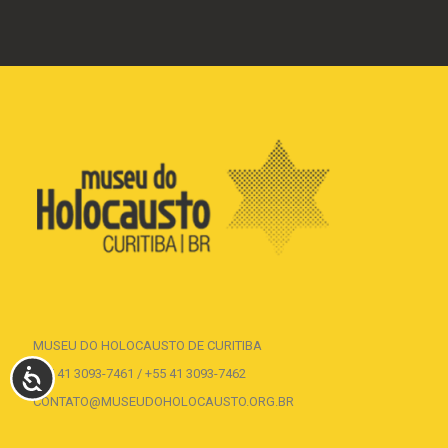
MUSEU DO HOLOCAUSTO DE CURITIBA
+55 41 3093-7461 / +55 41 3093-7462
ACESSIBILIDADE
CONTATO@MUSEUDOHOLOCAUSTO.ORG.BR