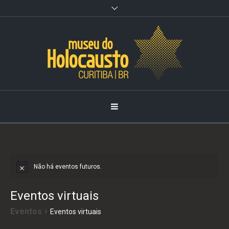
Observação:
este
site
inclui
um
sistema
de
acessibilidade.
Não há eventos futuros.
Notice
Eventos virtuais
Eventos
Eventos virtuais