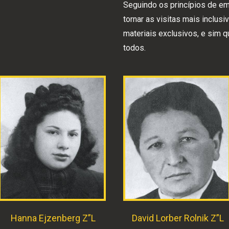
Seguindo os princípios de emp
tornar as visitas mais inclusiv
materiais exclusivos, e sim 
todos.
Hanna Ejzenberg Z”L
David Lorber Rolnik Z”L