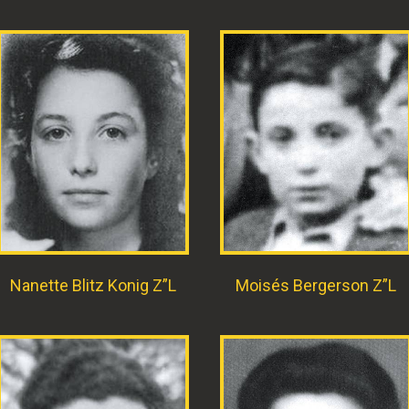
Nanette Blitz Konig Z”L
Moisés Bergerson Z”L