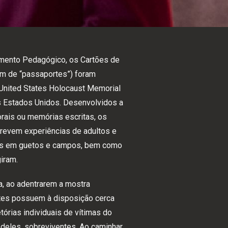
amento Pedagógico, os Cartões de
m de “passaportes”) foram
United States Holocaust Memorial
 Estados Unidos. Desenvolvidos a
 orais ou memórias escritas, os
crevem experiências de adultos e
dos em guetos e campos, bem como
giram.
a, ao adentrarem a mostra
ntes possuem à disposição cerca
tórias individuais de vítimas do
deles, sobreviventes. Ao caminhar