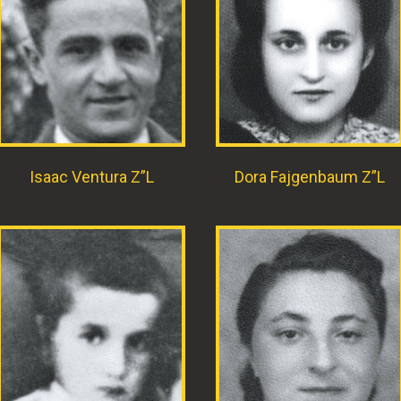
Isaac Ventura Z”L
Dora Fajgenbaum Z”L