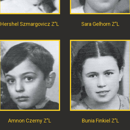
Hershel Szmargovicz Z”L
Sara Gelhorn Z”L
Amnon Czerny Z”L
Bunia Finkiel Z”L