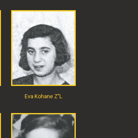
Eva Kohane Z”L