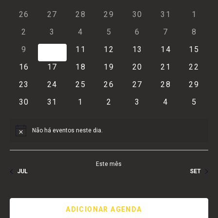
e
Calendárior
visu
a
26
27
28
29
30
31
1
naveg
Eve
data.
de
2
3
4
5
6
7
8
de
Eventos
9
10
11
12
13
14
15
visuai
16
17
18
19
20
21
22
de
23
24
25
26
27
28
29
30
31
1
2
3
4
5
Event
Não há eventos neste dia.
Notice
Este mês
JUL
SET
ADICIONAR AGENDA