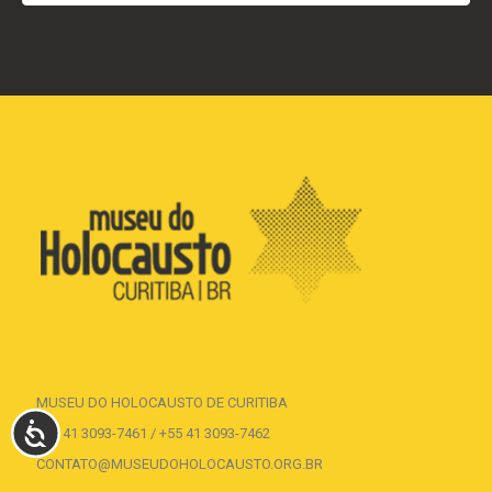
MUSEU DO HOLOCAUSTO DE CURITIBA
ACESSIBILIDADE
+55 41 3093-7461 / +55 41 3093-7462
CONTATO@MUSEUDOHOLOCAUSTO.ORG.BR