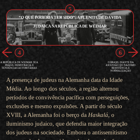
5
“O QUE PODERIA TER SIDO”: A PLENITUDE DA VIDA
JUDAICA NA REPÚBLICA DE WEIMAR
4
6
A REPÚBLICA DE WEIMAR: SUA
O BRASIL DIANTE DA
FRÁGIL DEMOCRACIA E
ASCENSÃO DO NAZISMO:
TENDÊNCIAS AUTORITÁRIAS
RESISTÊNCIA E
NORMALIZAÇÃO
A presença de judeus na Alemanha data da Idade
Média. Ao longo dos séculos, a região alternou
períodos de convivência pacífica com perseguições,
exclusões e mesmo expulsões. A partir do século
XVIII, a Alemanha foi o berço da
Haskalá
, o
iluminismo judaico, que defendia maior integração
dos judeus na sociedade. Embora o antissemitismo