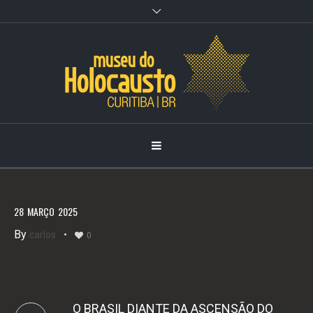
Observação:
este
site
inclui
um
sistema
de
acessibilidade.
28
MARÇO
2025
By
carlos
0
O BRASIL DIANTE DA ASCENSÃO DO