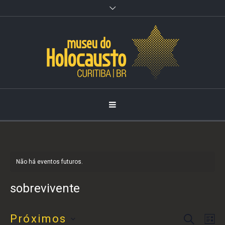
Observação:
este
site
inclui
um
sistema
de
acessibilidade.
Não há eventos futuros.
sobrevivente
PROCURAR EVENTOS
Próximos
Pesqu
Nav
LI