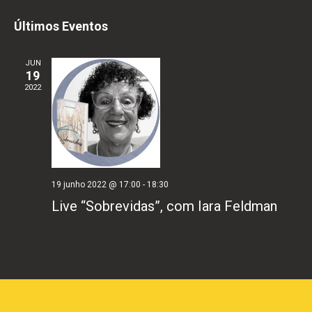
do
Selecione
e
Últimos Eventos
visu
a
naveg
Eve
data.
JUN
19
de
2022
visuai
de
Event
19 junho 2022 @ 17:00
-
18:30
Live “Sobrevidas”, com Iara Feldman