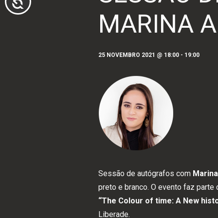
ACESSIBILIDADE
pessoas
MARINA 
com
deficiências
visuais
25 NOVEMBRO 2021 @ 18:00
-
19:00
que
usam
um
leitor
de
tela;
Pressione
Control-
F10
Sessão de autógrafos com
Marina
para
preto e branco. O evento faz parte
abrir
“The Colour of time: A New hist
um
Liberade.