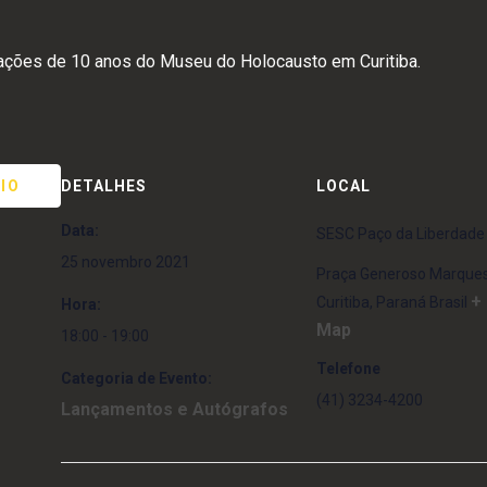
rações de 10 anos do Museu do Holocausto em Curitiba.
IO
DETALHES
LOCAL
Data:
SESC Paço da Liberdade
25 novembro 2021
Praça Generoso Marques
+
Curitiba
,
Paraná
Brasil
Hora:
Map
18:00 - 19:00
Telefone
Categoria de Evento:
(41) 3234-4200
Lançamentos e Autógrafos