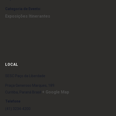
Categoria de Evento:
Exposições Itinerantes
LOCAL
SESC Paço da Liberdade
Praça Generoso Marques, 189.
+ Google Map
Curitiba
,
Paraná
Brasil
Telefone
(41) 3234-4200