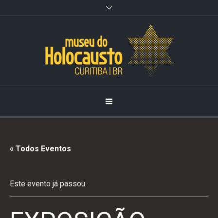
Observação:
este
site
inclui
um
sistema
de
acessibilidade.
« Todos Eventos
Este evento já passou.