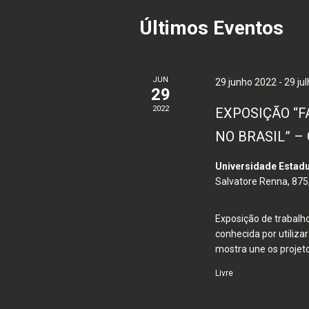
pessoas
Últimos Eventos
com
deficiências
visuais
JUN
29 junho 2022
-
29 ju
que
29
usam
2022
EXPOSIÇÃO “F
um
NO BRASIL” –
leitor
de
Universidade Estad
Salvatore Renna, 875
tela;
Pressione
Exposição de trabalh
Control-
conhecida por utilizar
F10
mostra une os projeto
para
Livre
abrir
um